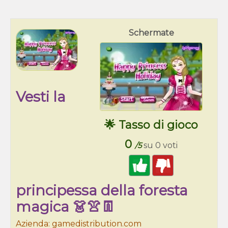
Schermate
Vesti la
🌟 Tasso di gioco
0
/5
su 0 voti
principessa della foresta
magica 👗👚👖
Azienda: gamedistribution.com