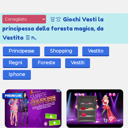
👗👚 Giochi Vesti la
principessa della foresta magica, da
Vestito 👖👠
Principesse
Shopping
Vestito
Regni
Foreste
Vestiti
Iphone