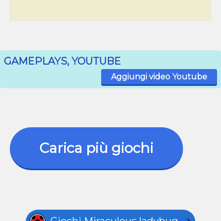
GAMEPLAYS, YOUTUBE
Aggiungi video Youtube
Carica più giochi