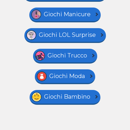
Giochi Manicure
Giochi LOL Surprise
Giochi Trucco
Giochi Moda
Giochi Bambino