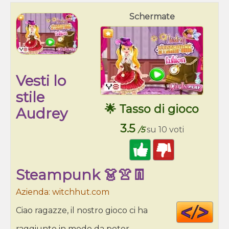
Schermate
Vesti lo
stile
🌟 Tasso di gioco
Audrey
3.5
/5
su 10 voti
Steampunk 👗👚👖
Azienda: witchhut.com
Cod
Ciao ragazze, il nostro gioco ci ha
HT
raggiunto in modo da poter