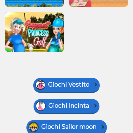
Giochi Vestito
Giochi Incinta
Giochi Sailor moon