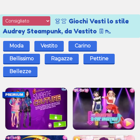
👗👚 Giochi Vesti lo stile
Audrey Steampunk, da Vestito 👖👠
Moda
Vestito
Carino
Bellissimo
Ragazze
Pettine
Bellezze