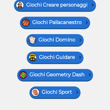
Giochi Creare personaggi
Giochi Pallacanestro
Giochi Domino
Giochi Guidare
Giochi Geometry Dash
Giochi Sport