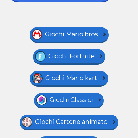
Giochi Mario bros
Giochi Fortnite
Giochi Mario kart
Giochi Classici
Giochi Cartone animato