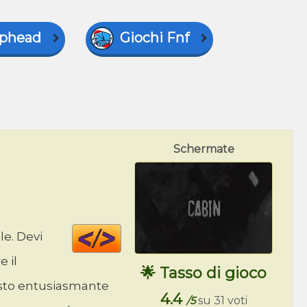
uphead
Giochi Fnf
Schermate
Code
le. Devi
HTML
 il
🌟 Tasso di gioco
uesto entusiasmante
4.4
/5
su 31 voti