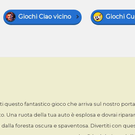
Giochi Ciao vicino
Giochi C
ti questo fantastico gioco che arriva sul nostro porta
 Una ruota della tua auto è esplosa e dovrai riparare
dalla foresta oscura e spaventosa. Divertiti con q