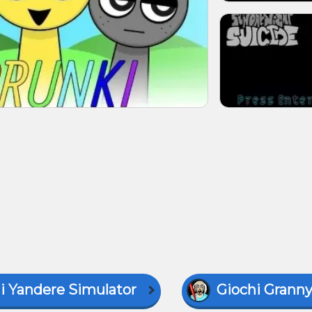
i Yandere Simulator
Giochi Grann