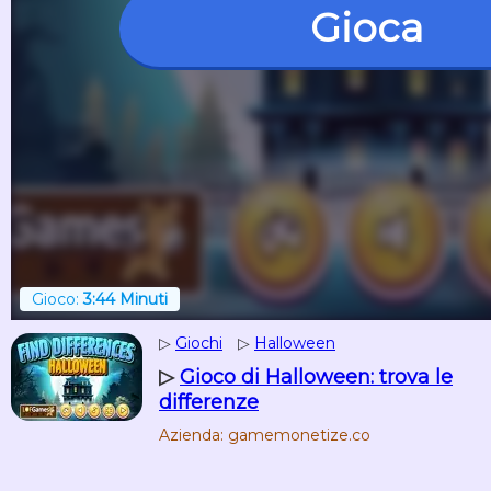
Gioca
Gioco:
3:44 Minuti
▷
Giochi
▷
Halloween
▷
Gioco di Halloween: trova le
differenze
Azienda: gamemonetize.co