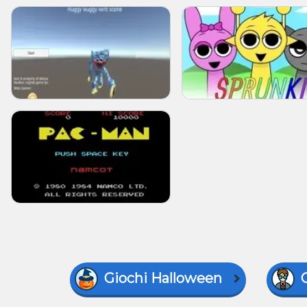
Giochi Halloween