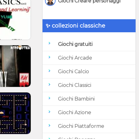
Giochi Creare personaggi
✨ collezioni classiche
Giochi gratuiti
Giochi Arcade
Giochi Calcio
Giochi Classici
Giochi Bambini
Giochi Azione
Giochi Piattaforme