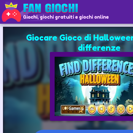
Giochi, giochi gratuiti e giochi online
Giocare Gioco di Halloween
differenze