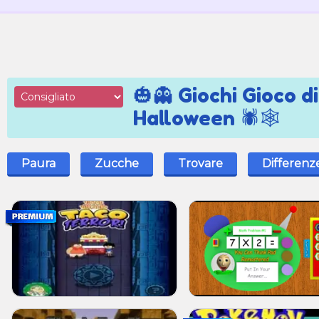
🎃👻 Giochi Gioco d
Halloween 🕷️🕸️
Paura
Zucche
Trovare
Differenz