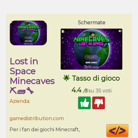
Schermate
Lost in
Space
🌟 Tasso di gioco
Minecaves
⛏️🧱🔧
4.4
/5
su 35 voti
Azienda:
gamedistribution.com
Cod
Per i fan dei giochi Minecraft,
HT