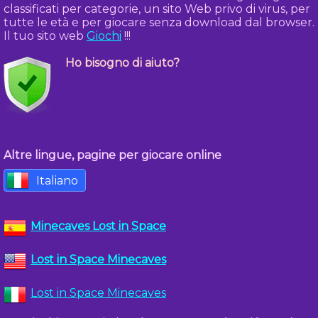
classificati per categorie, un sito Web privo di virus, per
tutte le età e per giocare senza download dal browser.
Il tuo sito web
Giochi
!!!
Ho bisogno di aiuto?
Altre lingue, pagine per giocare online
Italiano
Minecaves Lost in Space
Lost in Space Minecaves
Lost in Space Minecaves