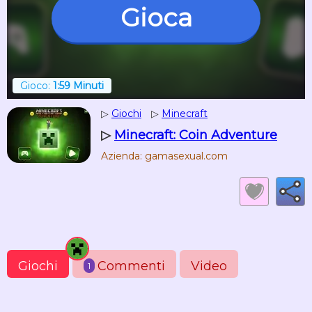
Gioca
Gioco:
1:59 Minuti
▷
Giochi
▷
Minecraft
▷
Minecraft: Coin Adventure
Azienda: gamasexual.com
Giochi
Commenti
Video
1