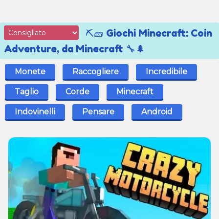
⛏️🧱 Giochi Minecraft: Coin
Adventure, da Minecraft 🔧🌲
Monete
Raccogliere
Incredibile
Taglio
Corde
Minecraft
Indovinelli
Pensare
Android