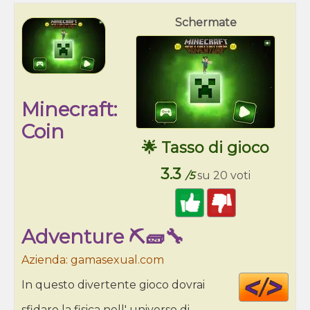
Schermate
Minecraft:
Coin
🌟 Tasso di gioco
3.3
/5
su 20 voti
Adventure ⛏️🧱🔧
Azienda: gamasexual.com
Cod
In questo divertente gioco dovrai
HT
sfidare la fisica nell' universo di