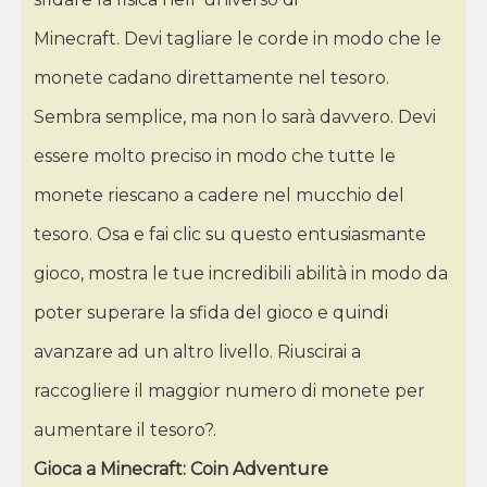
Minecraft. Devi tagliare le corde in modo che le
monete cadano direttamente nel tesoro.
Sembra semplice, ma non lo sarà davvero. Devi
essere molto preciso in modo che tutte le
monete riescano a cadere nel mucchio del
tesoro. Osa e fai clic su questo entusiasmante
gioco, mostra le tue incredibili abilità in modo da
poter superare la sfida del gioco e quindi
avanzare ad un altro livello. Riuscirai a
raccogliere il maggior numero di monete per
aumentare il tesoro?.
Gioca a Minecraft: Coin Adventure