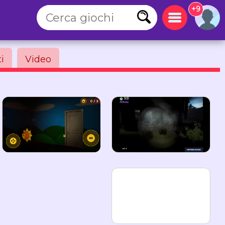
+9
i
Video