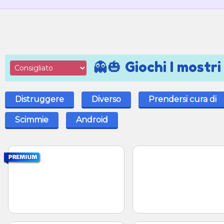
👻🎃 Giochi I mostri 
Distruggere
Diverso
Prendersi cura di
Scimmie
Android