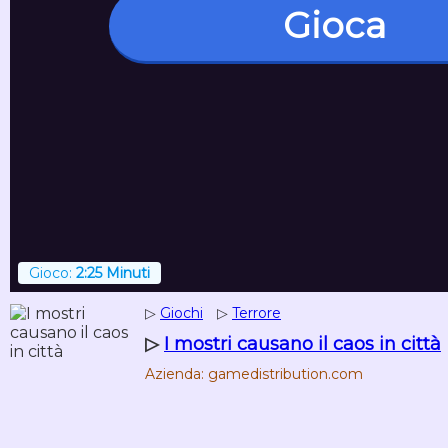
Gioca
Gioco:
2:25 Minuti
▷
Giochi
▷
Terrore
▷
I mostri causano il caos in città
Azienda: gamedistribution.com