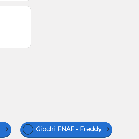
y
Giochi FNAF - Freddy