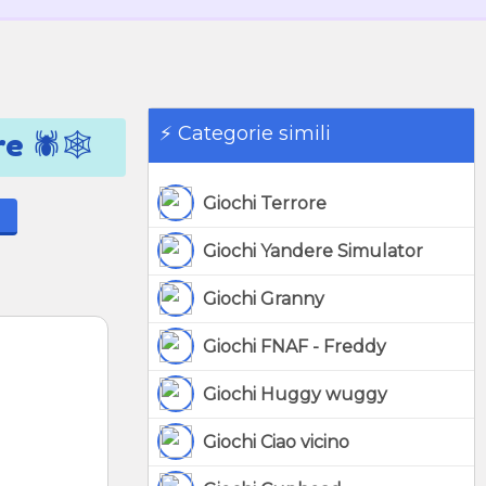
⚡ Categorie simili
 🕷️🕸️
Giochi Terrore
Giochi Yandere Simulator
Giochi Granny
Giochi FNAF - Freddy
Giochi Huggy wuggy
Giochi Ciao vicino