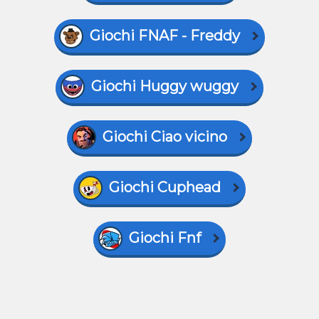
Giochi FNAF - Freddy
Giochi Huggy wuggy
Giochi Ciao vicino
Giochi Cuphead
Giochi Fnf