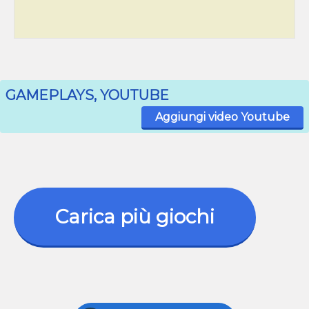
GAMEPLAYS, YOUTUBE
Aggiungi video Youtube
Carica più giochi