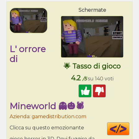
Schermate
L' orrore
di
🌟 Tasso di gioco
4.2
/5
su 140 voti
Mineworld 👻🎃🕷️
Azienda: gamedistribution.com
Cod
Clicca su questo emozionante
HT
gioco horror in 3D. Devi fuggire da