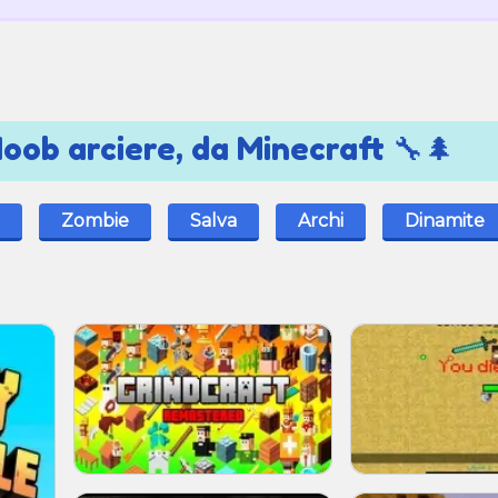
Noob arciere, da Minecraft 🔧🌲
Zombie
Salva
Archi
Dinamite