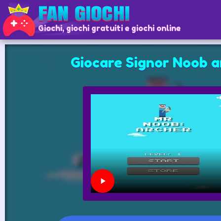
Giochi, giochi gratuiti e giochi online
Giocare Signor Noob a