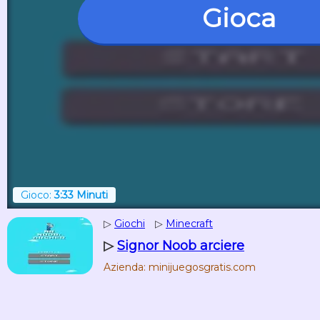
Gioca
Gioco:
3:33 Minuti
▷
Giochi
▷
Minecraft
▷
Signor Noob arciere
Azienda: minijuegosgratis.com