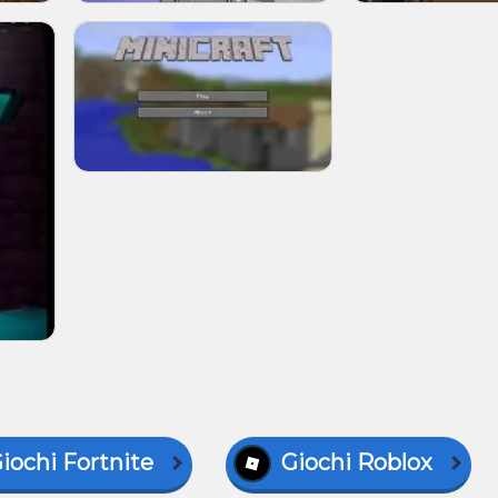
iochi Fortnite
Giochi Roblox