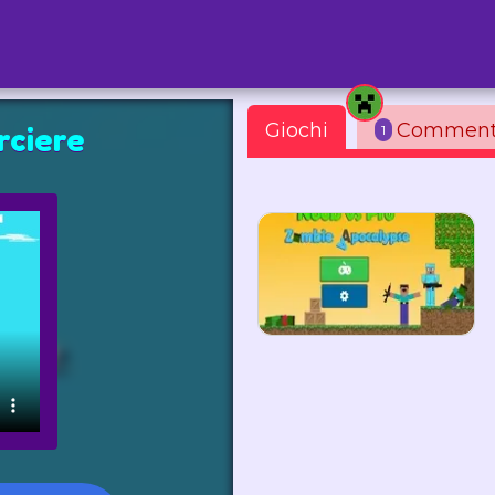
Giochi
Comment
1
rciere