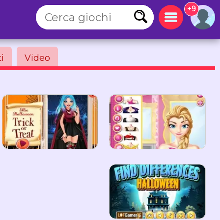
+9
i
Video