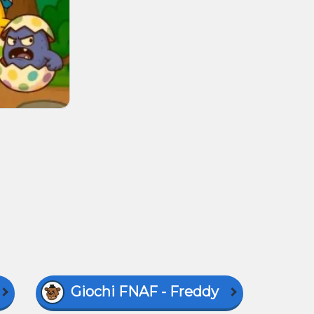
Giochi FNAF - Freddy