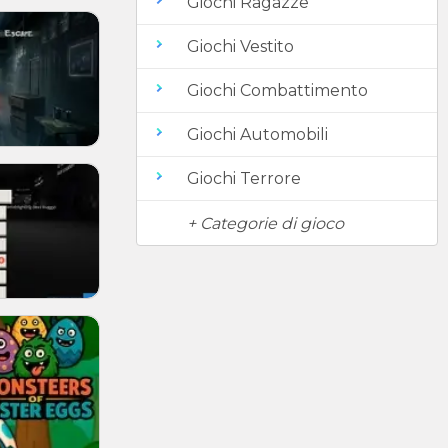
Giochi Ragazze
Giochi Vestito
Giochi Combattimento
Giochi Automobili
Giochi Terrore
+ Categorie di gioco