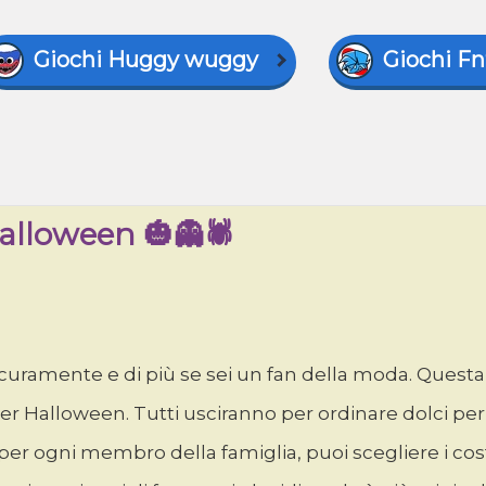
Giochi Huggy wuggy
Giochi Fn
alloween 🎃👻🕷️
 sicuramente e di più se sei un fan della moda. Questa
er Halloween. Tutti usciranno per ordinare dolci per
e per ogni membro della famiglia, puoi scegliere i co