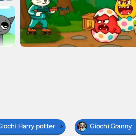
Giochi Harry potter
Giochi Granny