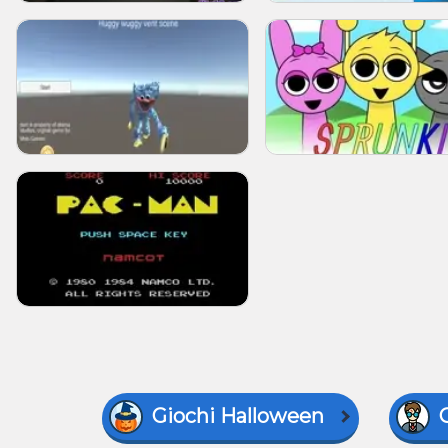
Giochi Halloween