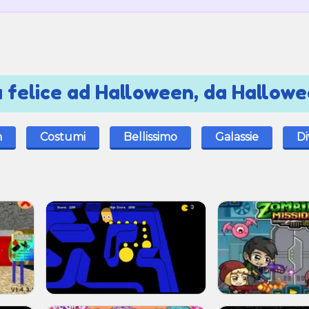
a felice ad Halloween, da Hallowee
n
Costumi
Bellissimo
Galassie
Di