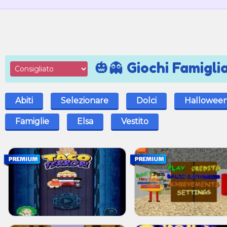
🎃👻 Giochi Famigli
Abiti
Selezionare
Dolci
Hallowee
Famiglie
Elsa
Vestito