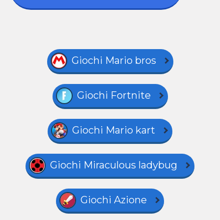
Giochi Mario bros
Giochi Fortnite
Giochi Mario kart
Giochi Miraculous ladybug
Giochi Azione