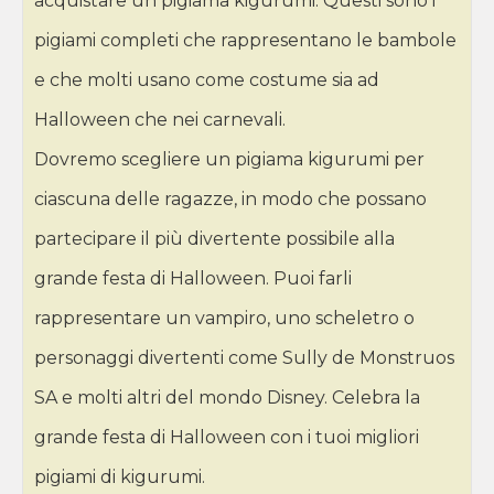
acquistare un pigiama kigurumi. Questi sono i
pigiami completi che rappresentano le bambole
e che molti usano come costume sia ad
Halloween che nei carnevali.
Dovremo scegliere un pigiama kigurumi per
ciascuna delle ragazze, in modo che possano
partecipare il più divertente possibile alla
grande festa di Halloween. Puoi farli
rappresentare un vampiro, uno scheletro o
personaggi divertenti come Sully de Monstruos
SA e molti altri del mondo Disney. Celebra la
grande festa di Halloween con i tuoi migliori
pigiami di kigurumi.