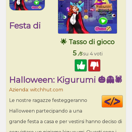
Festa di
🌟 Tasso di gioco
5
/5
su 4 voti
Halloween: Kigurumi 🎃👻🕷️
Azienda: witchhut.com
Cod
Le nostre ragazze festeggeranno
HT
Halloween partecipando a una
grande festa a casa e per vestirsi hanno deciso di