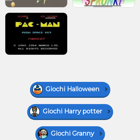
Giochi Halloween
Giochi Harry potter
Giochi Granny