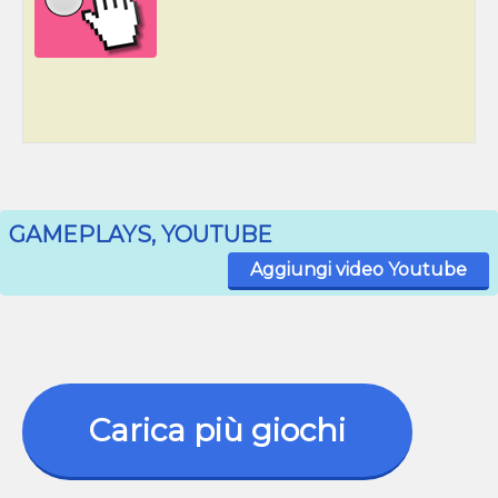
GAMEPLAYS, YOUTUBE
Aggiungi video Youtube
Carica più giochi