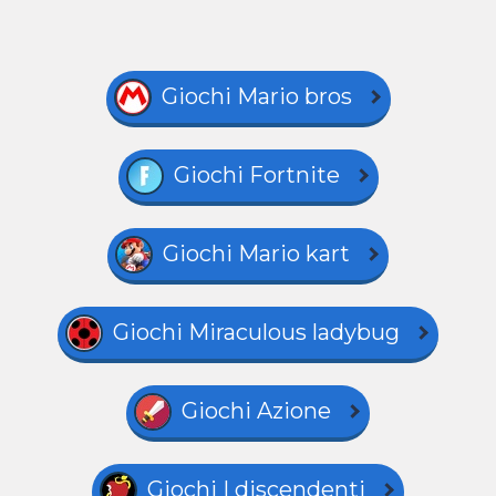
Giochi Mario bros
Giochi Fortnite
Giochi Mario kart
Giochi Miraculous ladybug
Giochi Azione
Giochi I discendenti