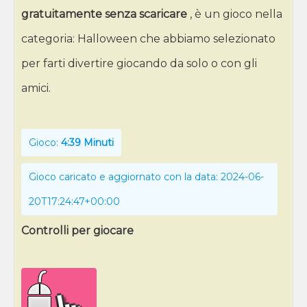
gratuitamente senza scaricare
, è un gioco nella
categoria: Halloween che abbiamo selezionato
per farti divertire giocando da solo o con gli
amici.
Gioco:
4:39 Minuti
Gioco caricato e aggiornato con la data: 2024-06-
20T17:24:47+00:00
Controlli per giocare