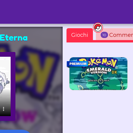
Giochi
Commen
10
 Eterna