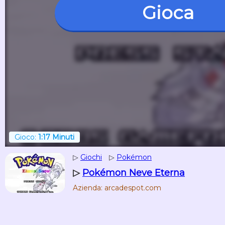
Gioca
Gioco:
1:17 Minuti
▷
Giochi
▷
Pokémon
▷
Pokémon Neve Eterna
Azienda: arcadespot.com