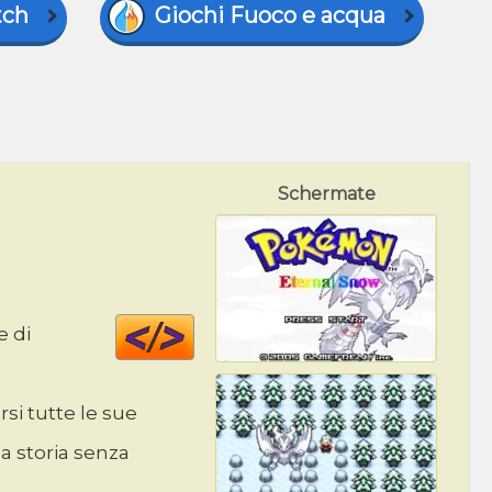
tch
Giochi Fuoco e acqua
Schermate
Code
e di
HTML
rsi tutte le sue
a storia senza