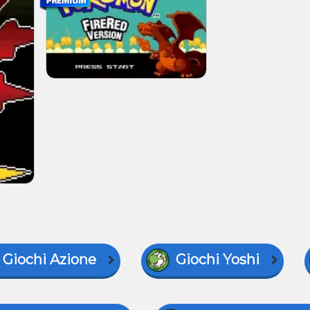
Giochi Azione
Giochi Yoshi