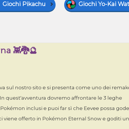
Giochi Pikachu
Giochi Yo-Kai Wa
na 👾🐉🔮
a sul nostro sito e si presenta come uno dei remak
 In quest'avventura dovremo affrontare le 3 leghe
700 Pokémon inclusi e puoi far sì che Eevee possa gode
 ci viene offerto in Pokémon Eternal Snow e goditi un