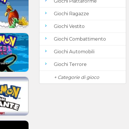
Giochi Piattaforme
Giochi Ragazze
Giochi Vestito
Giochi Combattimento
Giochi Automobili
Giochi Terrore
+ Categorie di gioco