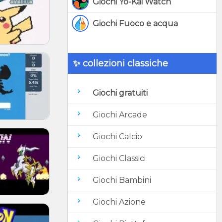
Giochi Yo-Kai Watch
Giochi Fuoco e acqua
✨ collezioni classiche
Giochi gratuiti
Giochi Arcade
Giochi Calcio
Giochi Classici
Giochi Bambini
Giochi Azione